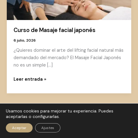
Curso de Masaje facial japonés
6 julio, 2026
¿Quieres dominar el arte del lifting facial natural más
demandado del mercado? El Masaje Facial Japonés
no es un simple […]
Curso
Leer entrada »
de
Masaje
facial
japonés
Usamos cookies para mejorar tu experiencia. Puedes
aceptarlas o configurarlas.
Política de privacidad
|
Aviso
© 2026 SHIZENDO
Legal
|
Política de Cookies
Aceptar
Ajustes