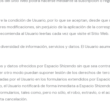
ios del Sitio Web podrá hacerse mediante la suscripción o regi
re la condición de Usuario, por lo que se aceptan, desde que se
res modificaciones, sin perjuicio de la aplicación de la corr
recomienda al Usuario leerlas cada vez que visite el Sitio Web.
diversidad de información, servicios y datos. El Usuario asum
os y datos ofrecidos por Espacio Shizendo sin que sea contrar
quier otro modo puedan suponer lesión de los derechos de ter
tadas por el Usuario en los formularios extendidos por Espac
so, el Usuario notificará de forma inmediata a Espacio Shizen
ormularios, tales como, pero no sólo, el robo, extravío, o el 
ta cancelación.