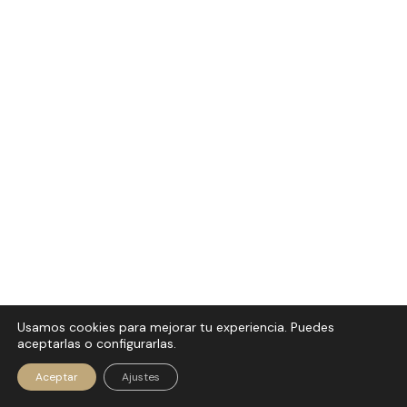
Usamos cookies para mejorar tu experiencia. Puedes
aceptarlas o configurarlas.
Política de privacidad
|
Aviso
© 2026 SHIZENDO
Legal
|
Política de Cookies
Aceptar
Ajustes