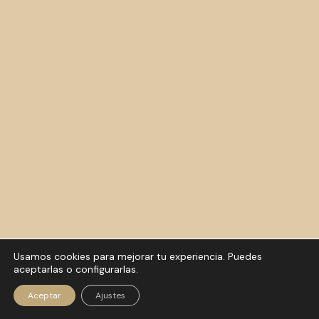
Usamos cookies para mejorar tu experiencia. Puedes
aceptarlas o configurarlas.
Política de privacidad
|
Aviso
© 2026 SHIZENDO
Legal
|
Política de Cookies
Aceptar
Ajustes