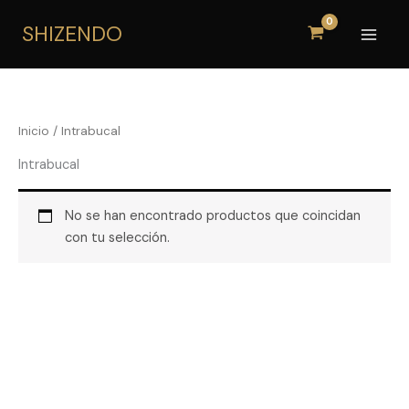
Ir
SHIZENDO
al
contenido
Inicio
/ Intrabucal
Intrabucal
No se han encontrado productos que coincidan
con tu selección.