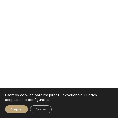
Usamos cookies para mejorar tu experiencia. Puedes
aceptarlas o configurarlas.
Política de privacidad
|
Aviso
© 2026 SHIZENDO
Legal
|
Política de Cookies
Aceptar
Ajustes